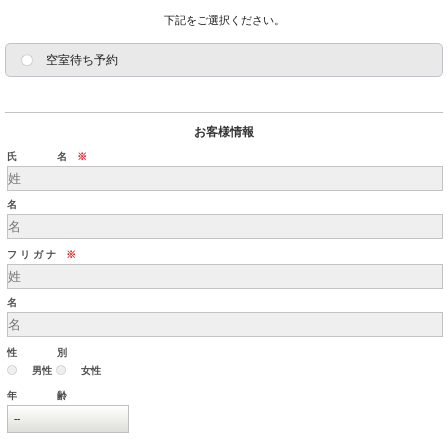
下記をご選択ください。
空室待ち予約
お客様情報
氏 名
※
名
フ リ ガ ナ
※
名
性 別
男性
女性
年 齢