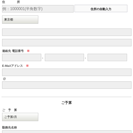
住 所
連絡先 電話番号
※
-
-
E-Mailアドレス
※
@
ご予算
ご 予 算
勤務先名称