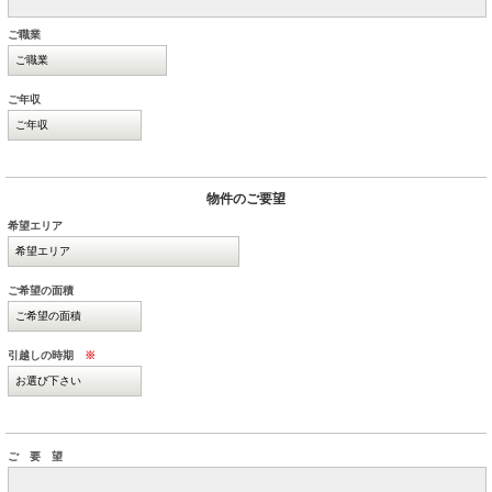
ご職業
ご年収
物件のご要望
希望エリア
ご希望の面積
引越しの時期
※
ご 要 望