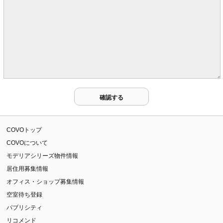
COVOトップ
COVOについて
モデリアシリーズ物件情報
居住用募集情報
オフィス・ショップ募集情報
空室待ち登録
パブリシティ
リコメンド