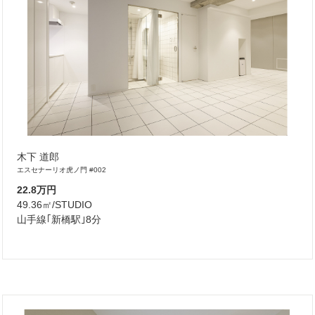
木下 道郎
エスセナーリオ虎ノ門 #002
22.8万円
49.36㎡/STUDIO
山手線｢新橋駅｣8分