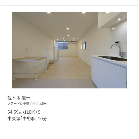
佐々木 龍一
クアードロ中野サウス #204
54.59㎡/1LDK+S
中央線｢中野駅｣10分