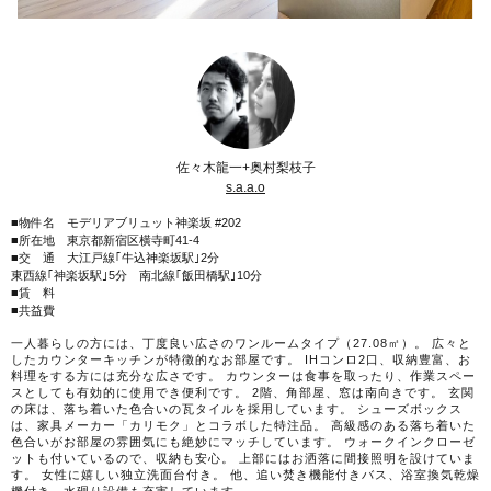
佐々木龍一+奥村梨枝子
s.a.a.o
■物件名 モデリアブリュット神楽坂 #202
■所在地 東京都新宿区横寺町41-4
■交 通 大江戸線｢牛込神楽坂駅｣2分
東西線｢神楽坂駅｣5分 南北線｢飯田橋駅｣10分
■賃 料
■共益費
一人暮らしの方には、丁度良い広さのワンルームタイプ（27.08㎡）。 広々と
したカウンターキッチンが特徴的なお部屋です。 IHコンロ2口、収納豊富、お
料理をする方には充分な広さです。 カウンターは食事を取ったり、作業スペー
スとしても有効的に使用でき便利です。 2階、角部屋、窓は南向きです。 玄関
の床は、落ち着いた色合いの瓦タイルを採用しています。 シューズボックス
は、家具メーカー「カリモク」とコラボした特注品。 高級感のある落ち着いた
色合いがお部屋の雰囲気にも絶妙にマッチしています。 ウォークインクローゼ
ットも付いているので、収納も安心。 上部にはお洒落に間接照明を設けていま
す。 女性に嬉しい独立洗面台付き。 他、追い焚き機能付きバス、浴室換気乾燥