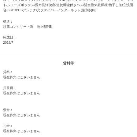
ト/シューズボックス/温水洗浄便座/追焚機能付きバス/浴室換気乾燥機/物干し/独立洗面
台/BS110°CSアンテナ/光ファイバーインターネット(個別契約)
構造：
鉄筋コンクリート造 地上5階建
完成日：
2018/7
賃料等
賃料：
現在募集はございません
共益費：
現在募集はございません
敷金：
現在募集はございません
礼金：
現在募集はございません