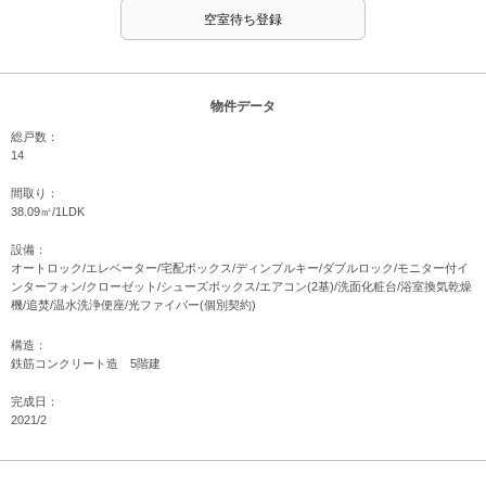
空室待ち登録
物件データ
総戸数：
14
間取り：
38.09㎡/1LDK
設備：
オートロック/エレベーター/宅配ボックス/ディンプルキー/ダブルロック/モニター付イ
ンターフォン/クローゼット/シューズボックス/エアコン(2基)/洗面化粧台/浴室換気乾燥
機/追焚/温水洗浄便座/光ファイバー(個別契約)
構造：
鉄筋コンクリート造 5階建
完成日：
2021/2