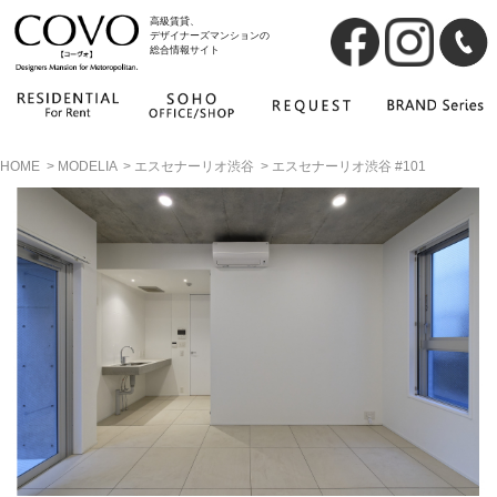
高級賃貸、
デザイナーズマンションの
総合情報サイト
HOME
>
MODELIA
>
エスセナーリオ渋谷
>
エスセナーリオ渋谷 #101