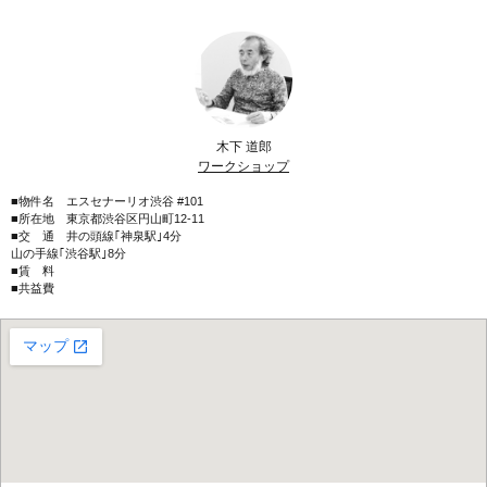
木下 道郎
ワークショップ
■物件名 エスセナーリオ渋谷 #101
■所在地 東京都渋谷区円山町12-11
■交 通 井の頭線｢神泉駅｣4分
山の手線｢渋谷駅｣8分
■賃 料
■共益費