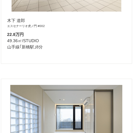
木下 道郎
エスセナーリオ虎ノ門 #002
22.8万円
49.36㎡/STUDIO
山手線｢新橋駅｣8分