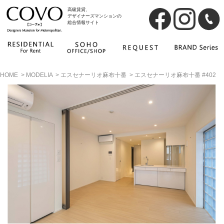
高級賃貸、
デザイナーズマンションの
総合情報サイト
HOME
>
MODELIA
>
エスセナーリオ麻布十番
>
エスセナーリオ麻布十番 #402