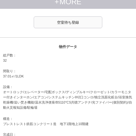
+
MORE
空室待ち登録
物件データ
総戸数：
32
間取り：
37.01㎡/1LDK
設備：
オートロック/エレベーター/宅配ボックス/ディンプルキー/クローゼット/カラーモニタ
ー付きインターホン/エアコン/システムキッチンIH2口コンロ/独立洗面化粧台/浴室換気
乾燥機/追い焚き機能/温水洗浄便座/BS110°CS共聴アンテナ/光ファイバー(個別契約)/自
動火災報知設備/駐輪場
構造：
プレストレスト鉄筋コンクリート造 地下1階地上10階建
完成日：