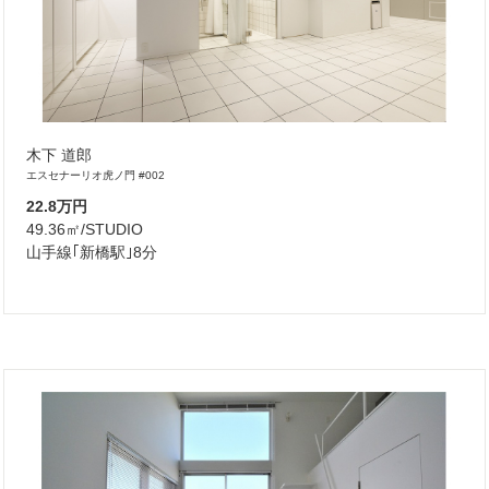
木下 道郎
エスセナーリオ虎ノ門 #002
22.8万円
49.36㎡/STUDIO
山手線｢新橋駅｣8分