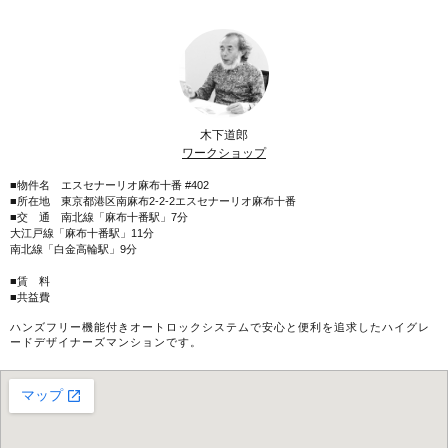
木下道郎
ワークショップ
■物件名 エスセナーリオ麻布十番 #402
■所在地 東京都港区南麻布2-2-2エスセナーリオ麻布十番
■交 通 南北線「麻布十番駅」7分
大江戸線「麻布十番駅」11分
南北線「白金高輪駅」9分
■賃 料
■共益費
ハンズフリー機能付きオートロックシステムで安心と便利を追求したハイグレ
ードデザイナーズマンションです。