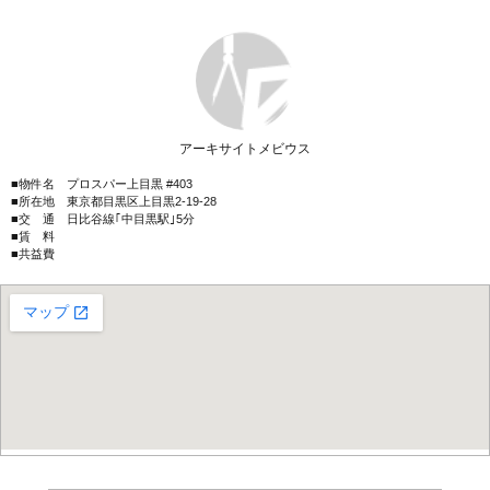
アーキサイトメビウス
■物件名 プロスパー上目黒 #403
■所在地 東京都目黒区上目黒2-19-28
■交 通 日比谷線｢中目黒駅｣5分
■賃 料
■共益費