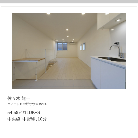
佐々木 龍一
クアードロ中野サウス #204
54.59㎡/1LDK+S
中央線｢中野駅｣10分