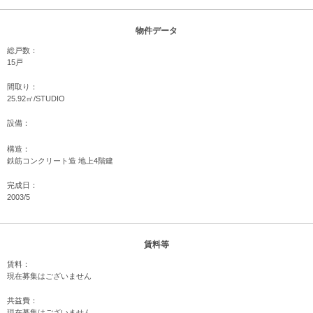
物件データ
総戸数：
15戸
間取り：
25.92㎡/STUDIO
設備：
構造：
鉄筋コンクリート造 地上4階建
完成日：
2003/5
賃料等
賃料：
現在募集はございません
共益費：
現在募集はございません