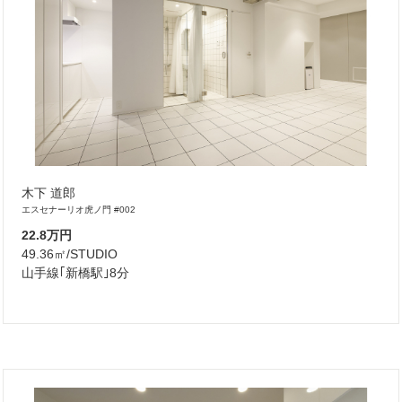
木下 道郎
エスセナーリオ虎ノ門 #002
22.8万円
49.36㎡/STUDIO
山手線｢新橋駅｣8分