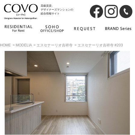
高級賃貸、
デザイナーズマンションの
総合情報サイト
HOME
>
MODELIA
>
エスセナーリオ吉祥寺
>
エスセナーリオ吉祥寺 #203