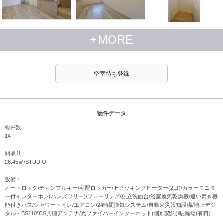
+
MORE
空室待ち登録
物件データ
総戸数：
14
間取り：
26.45㎡/STUDIO
設備：
オートロック/ディンプルキー/宅配ロッカー/IHクッキングヒーター(2口)/カラーモニタ
ー付インターホン(ハンズフリー)/フローリング/独立洗面台/浴室換気乾燥機/追い焚き機
能付きバス/シャワートイレ/エアコン/24時間換気システム/自動火災報知設備/地上デジ
タル・BS110°CS共聴アンテナ/光ファイバーインターネット(個別契約)/駐輪場(有料)