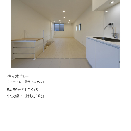
佐々木 龍一
クアードロ中野サウス #204
54.59㎡/1LDK+S
中央線｢中野駅｣10分