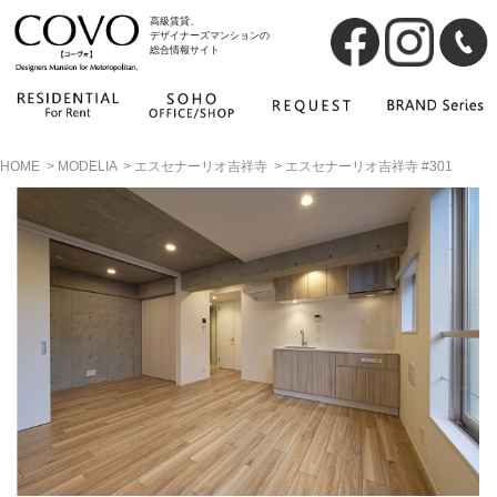
高級賃貸、
デザイナーズマンションの
総合情報サイト
HOME
>
MODELIA
>
エスセナーリオ吉祥寺
>
エスセナーリオ吉祥寺 #301