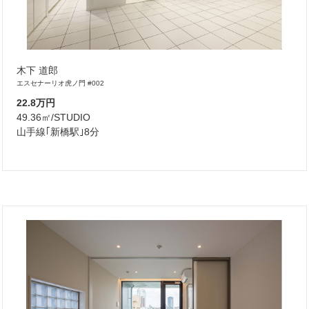
木下 道郎
エスセナーリオ虎ノ門 #002
22.8万円
49.36㎡/STUDIO
山手線｢新橋駅｣8分