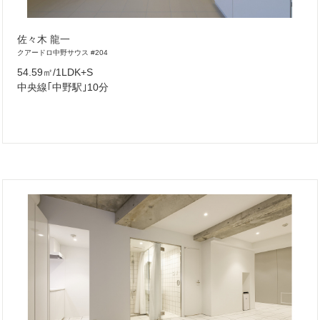
佐々木 龍一
クアードロ中野サウス #204
54.59㎡/1LDK+S
中央線｢中野駅｣10分