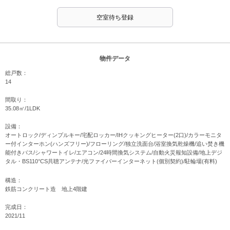
空室待ち登録
物件データ
総戸数：
14
間取り：
35.08㎡/1LDK
設備：
オートロック/ディンプルキー/宅配ロッカー/IHクッキングヒーター(2口)/カラーモニタ
ー付インターホン(ハンズフリー)/フローリング/独立洗面台/浴室換気乾燥機/追い焚き機
能付きバス/シャワートイレ/エアコン/24時間換気システム/自動火災報知設備/地上デジ
タル・BS110°CS共聴アンテナ/光ファイバーインターネット(個別契約)/駐輪場(有料)
構造：
鉄筋コンクリート造 地上4階建
完成日：
2021/11