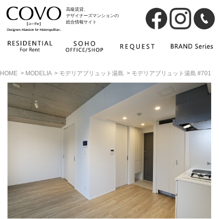
高級賃貸、
デザイナーズマンションの
総合情報サイト
HOME
>
MODELIA
>
モデリアブリュット湯島
>
モデリアブリュット湯島 #701