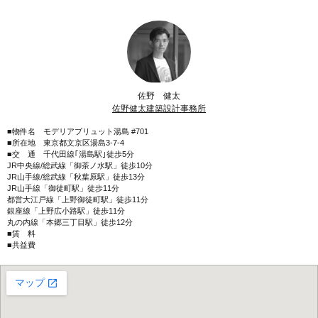
佐野 健太
佐野健太建築設計事務所
■物件名 モデリアブリュット湯島 #701
■所在地 東京都文京区湯島3-7-4
■交 通 千代田線｢湯島駅｣徒歩5分
JR中央線/総武線「御茶ノ水駅」徒歩10分
JR山手線/総武線「秋葉原駅」徒歩13分
JR山手線「御徒町駅」徒歩11分
都営大江戸線「上野御徒町駅」徒歩11分
銀座線「上野広小路駅」徒歩11分
丸の内線「本郷三丁目駅」徒歩12分
■賃 料
■共益費