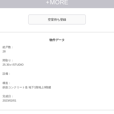
+
MORE
空室待ち登録
物件データ
総戸数：
28
間取り：
25.30㎡/STUDIO
設備：
構造：
鉄筋コンクリート造 地下1階地上9階建
完成日：
2023/02/01