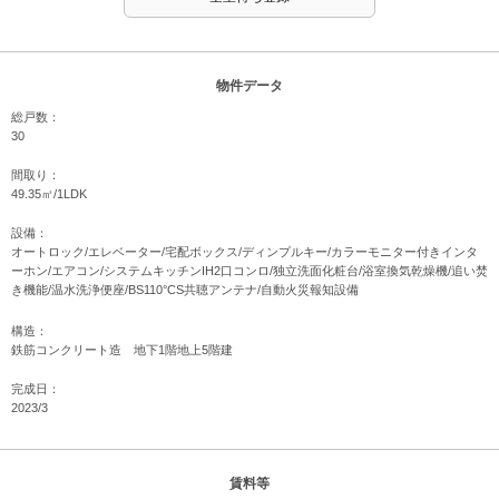
物件データ
総戸数：
30
間取り：
49.35㎡/1LDK
設備：
オートロック/エレベーター/宅配ボックス/ディンプルキー/カラーモニター付きインタ
ーホン/エアコン/システムキッチンIH2口コンロ/独立洗面化粧台/浴室換気乾燥機/追い焚
き機能/温水洗浄便座/BS110°CS共聴アンテナ/自動火災報知設備
構造：
鉄筋コンクリート造 地下1階地上5階建
完成日：
2023/3
賃料等