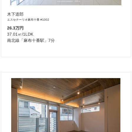
木下道郎
エスセナーリオ麻布十番 #1002
26.3万円
37.01㎡/1LDK
南北線「麻布十番駅」7分