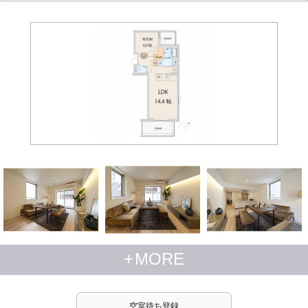
+
MORE
空室待ち登録