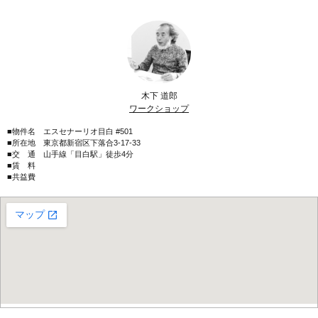
木下 道郎
ワークショップ
■物件名 エスセナーリオ目白 #501
■所在地 東京都新宿区下落合3-17-33
■交 通 山手線「目白駅」徒歩4分
■賃 料
■共益費