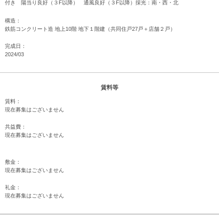
付き 陽当り良好（３F以降） 通風良好（３F以降）採光：南・西・北
構造：
鉄筋コンクリート造 地上10階 地下１階建（共同住戸27戸＋店舗２戸）
完成日：
2024/03
賃料等
賃料：
現在募集はございません
共益費：
現在募集はございません
敷金：
現在募集はございません
礼金：
現在募集はございません