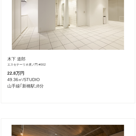
木下 道郎
エスセナーリオ虎ノ門 #002
22.8万円
49.36㎡/STUDIO
山手線｢新橋駅｣8分