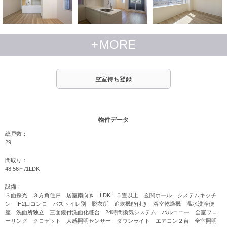
+
MORE
空室待ち登録
物件データ
総戸数：
29
間取り：
48.56㎡/1LDK
設備：
３面採光 ３方角住戸 居室南向き LDK１５畳以上 玄関ホール システムキッチ
ン IH2口コンロ バストイレ別 脱衣所 追炊機能付き 浴室乾燥機 温水洗浄便
座 洗面所独立 三面鏡付洗面化粧台 24時間換気システム バルコニー 全室フロ
ーリング クロゼット 人感照明センサー ダウンライト エアコン２台 全室照明