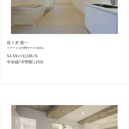
佐々木 龍一
クアードロ中野サウス #204
54.59㎡/1LDK+S
中央線｢中野駅｣10分