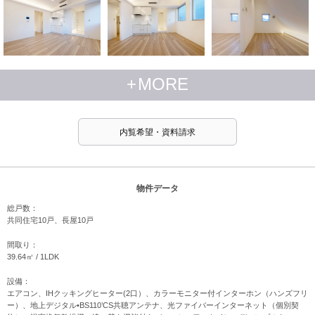
+
MORE
内覧希望・資料請求
物件データ
総戸数：
共同住宅10戸、長屋10戸
間取り：
39.64㎡ / 1LDK
設備：
エアコン、IHクッキングヒーター(2口）、カラーモニター付インターホン（ハンズフリ
ー）、地上デジタル•BS110’CS共聴アンテナ、光ファイバーインターネット（個別契