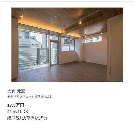
大藪 元宏
モデリアブリュット浅草橋 #101
17.5万円
41㎡/1LDK
総武線｢浅草橋駅｣5分