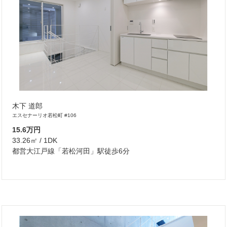
木下 道郎
エスセナーリオ若松町 #106
15.6万円
33.26㎡ / 1DK
都営大江戸線「若松河田」駅徒歩6分