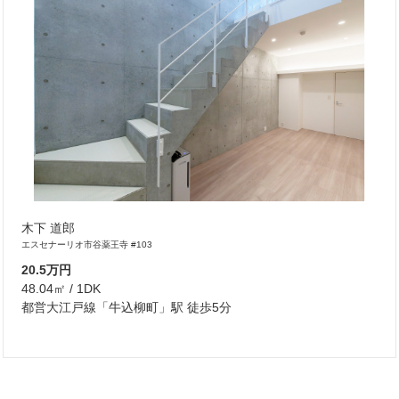
木下 道郎
エスセナーリオ市谷薬王寺 #103
20.5万円
48.04㎡ / 1DK
都営大江戸線「牛込柳町」駅 徒歩5分