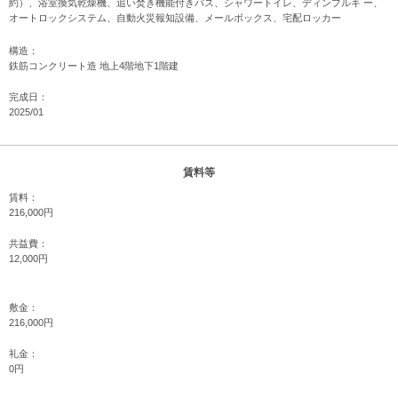
約）、浴室換気乾燥機、追い焚き機能付きバス、シャワートイレ、ディンプルキ ー、
オートロックシステム、自動火災報知設備、メールボックス、宅配ロッカー
構造：
鉄筋コンクリート造 地上4階地下1階建
完成日：
2025/01
賃料等
賃料：
216,000円
共益費：
12,000円
敷金：
216,000円
礼金：
0円