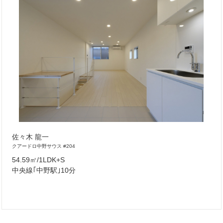
佐々木 龍一
クアードロ中野サウス #204
54.59㎡/1LDK+S
中央線｢中野駅｣10分