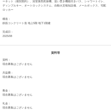
ーネット（個別契約）、浴室換気乾燥機、追い焚き機能付きバス、シャワートイレ、
ディンプルキー、オートロックシステム、自動火災報知設備、メールボックス、宅配
ロッカー
構造：
鉄筋コンクリート造 地上5階 地下1階建
完成日：
2025/08
賃料等
賃料：
現在募集はございません
共益費：
現在募集はございません
敷金：
現在募集はございません
礼金：
現在募集はございません