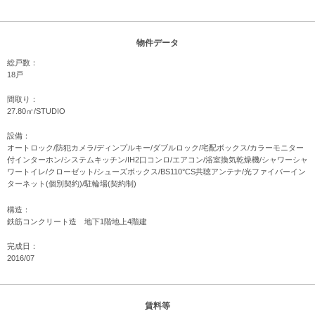
物件データ
総戸数：
18戸
間取り：
27.80㎡/STUDIO
設備：
オートロック/防犯カメラ/ディンプルキー/ダブルロック/宅配ボックス/カラーモニター
付インターホン/システムキッチン/IH2口コンロ/エアコン/浴室換気乾燥機/シャワーシャ
ワートイレ/クローゼット/シューズボックス/BS110°CS共聴アンテナ/光ファイバーイン
ターネット(個別契約)/駐輪場(契約制)
構造：
鉄筋コンクリート造 地下1階地上4階建
完成日：
2016/07
賃料等