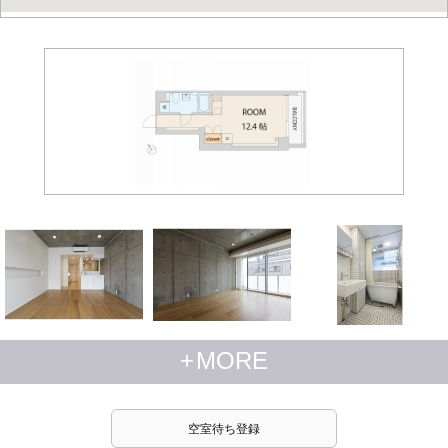
+
MORE
空室待ち登録