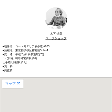
木下 道郎
ワークショップ
■物件名 コートモデリア表参道 #203
■所在地 東京都渋谷区神宮前3-14-4
■交 通 半蔵門線｢表参道駅｣7分
千代田線｢明治神宮前駅｣8分
山手線｢原宿駅｣11分
■賃 料
■共益費