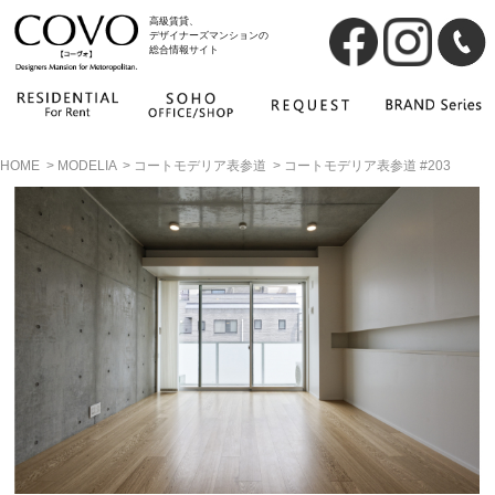
高級賃貸、
デザイナーズマンションの
総合情報サイト
HOME
>
MODELIA
>
コートモデリア表参道
>
コートモデリア表参道 #203