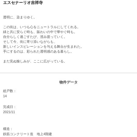
エスセナーリオ吉祥寺
透明に、染まりゆく。
この街は、いつも心をニュートラルにしてくれる。​​​
緑と共に安らぐ時も、賑わいの中で華やぐ時も。​​
自分らしく過ごすたび、澄み渡っていく。​​ ​
そして今、街に寄り添いながらも、​​
新しいインスピレーションを与える舞台が生まれた。​​​
手にするのは、彩られた透明感のある暮らし。​​
まだ見ぬ愉しみが、ここに広がっている。
物件データ
総戸数：
14
完成日：
2021/11
構造：
鉄筋コンクリート造 地上4階建